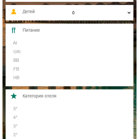
Детей
Питание
AI
UAI
BB
FB
HB
OB
FBT
Категория отеля
HBT
5*
Другое
4*
3*
2*